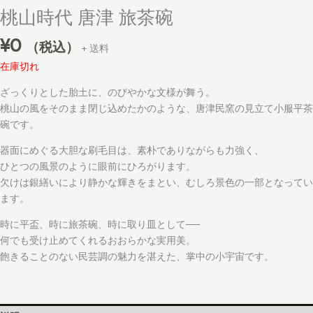
桃山時代 唐津 旅茶碗
¥
0
（税込）
+ 送料
在庫切れ
ざっくりとした胎土に、のびやかな文様が舞う。
桃山の風をそのまま閉じ込めたかのような、唐津民窯の見立て小服平茶
碗です。
器面にめぐる大胆な刷毛目は、素朴でありながらも力強く、
ひとつの風景のように眼前にひろがります。
欠けは銀繕いにより静かな輝きをまとい、むしろ景色の一部となってい
ます。
時に平盃、時に旅茶碗、時に取り皿として──
何でも受け止めてくれるおおらかな実用美。
飽きることのない民芸調の魅力を湛えた、掌中の小宇宙です。