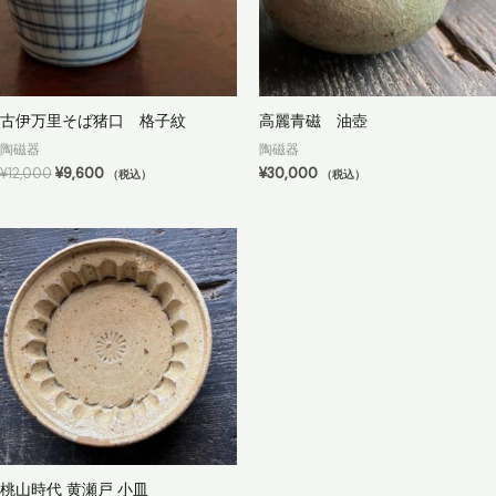
古伊万里そば猪口 格子紋
高麗青磁 油壺
陶磁器
陶磁器
元
現
¥
12,000
¥
9,600
¥
30,000
（税込）
（税込）
の
在
価
の
格
価
は
格
¥12,000
は
で
¥9,600
し
で
た。
す。
桃山時代 黄瀬戸 小皿