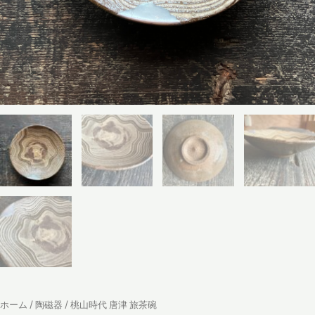
ホーム
/
陶磁器
/ 桃山時代 唐津 旅茶碗