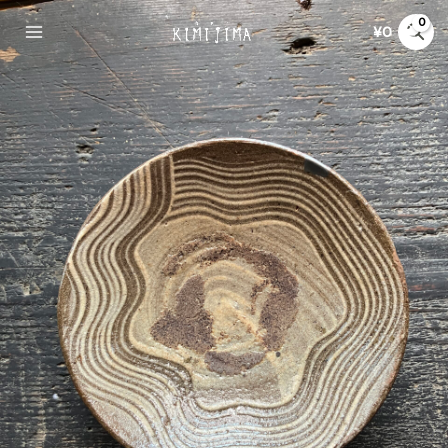
内
¥
0
容
Main
を
ス
Menu
キ
ッ
プ