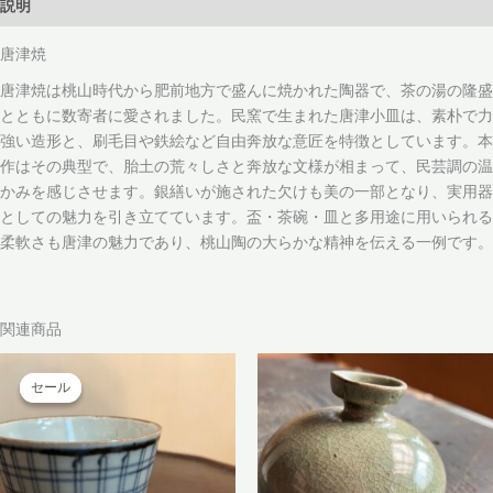
説明
唐津焼
唐津焼は桃山時代から肥前地方で盛んに焼かれた陶器で、茶の湯の隆盛
とともに数寄者に愛されました。民窯で生まれた唐津小皿は、素朴で力
強い造形と、刷毛目や鉄絵など自由奔放な意匠を特徴としています。本
作はその典型で、胎土の荒々しさと奔放な文様が相まって、民芸調の温
かみを感じさせます。銀繕いが施された欠けも美の一部となり、実用器
としての魅力を引き立てています。盃・茶碗・皿と多用途に用いられる
柔軟さも唐津の魅力であり、桃山陶の大らかな精神を伝える一例です。
関連商品
セール
セール