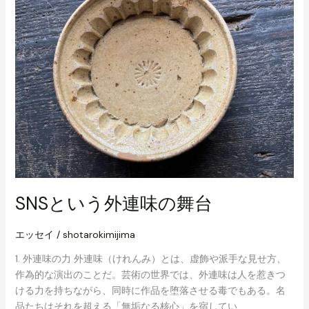
の
向
こ
う
側
──
誰
も
が
ア
ー
テ
ィ
SNSという外連味の舞台
ス
ト
エッセイ
/
shotarokimijima
と
し
1. 外連味の力 外連味（けれんみ）とは、虚飾や派手な見せ方、
て
作為的な演出のことだ。芸術の世界では、外連味は人を惹きつ
生
ける力を持ちながら、同時に作品を堕落させる毒でもある。名
き
品たちはそれを超える「無垢なる核心」を宿してい