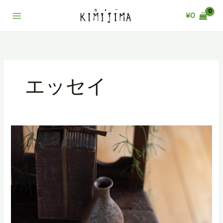
内
¥
0
容
Main
を
ス
Menu
キ
ッ
プ
エッセイ