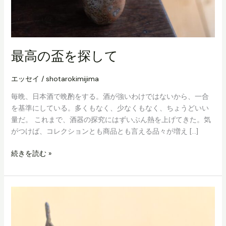
最高の盃を探して
エッセイ
/
shotarokimijima
毎晩、日本酒で晩酌をする。酒が強いわけではないから、一合
を基準にしている。多くもなく、少なくもなく、ちょうどいい
量だ。 これまで、酒器の探究にはずいぶん熱を上げてきた。気
がつけば、コレクションとも商品とも言える品々が増え […]
最
続きを読む »
高
の
盃
を
探
し