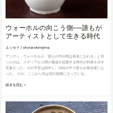
ウォーホルの向こう側──誰もが
アーティストとして生きる時代
エッセイ
/
shotarokimijima
アンディ・ウォーホルが「誰もが15分間は有名になれる」と言
ったのは、メディアが人間の価値を拡散する時代の到来を示す
言葉だった。その予言は的中し、SNSの中で誰もが発信者にな
った。 だが、ここから先は別の段階に入っている。
ウ
続きを読む »
ォ
ー
ホ
ル