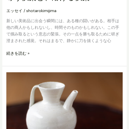
エッセイ
/
shotarokimijima
新しい美術品に出会う瞬間には、ある種の闘いがある。相手は
他の商人かもしれないし、時間そのものかもしれない。この手
で掴み取るという意志の緊張。その一点を勝ち取るために研ぎ
澄まされた感覚。それはまるで、静かに刀を抜くような心
奪
続きを読む »
う
快
楽
と、
溶
け
る
快
楽