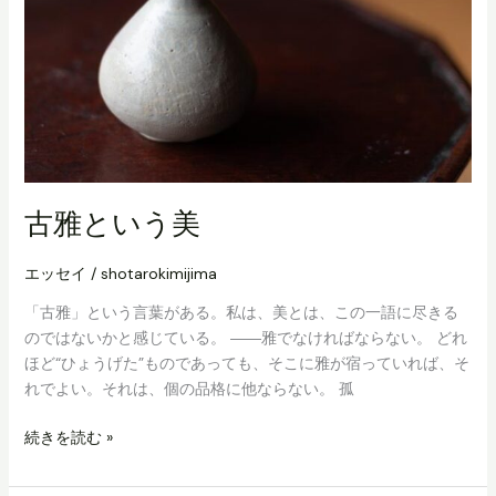
古雅という美
エッセイ
/
shotarokimijima
「古雅」という言葉がある。私は、美とは、この一語に尽きる
のではないかと感じている。 ――雅でなければならない。 どれ
ほど“ひょうげた”ものであっても、そこに雅が宿っていれば、そ
れでよい。それは、個の品格に他ならない。 孤
古
続きを読む »
雅
と