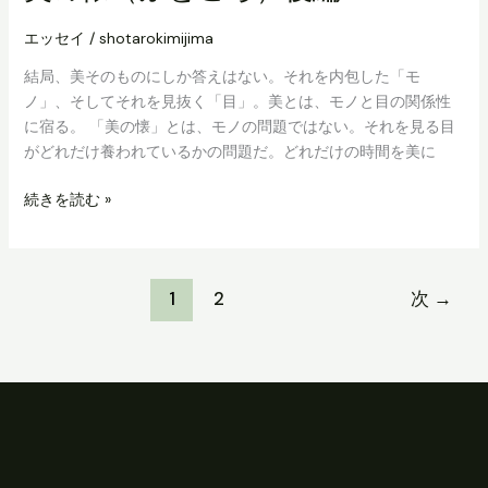
エッセイ
/
shotarokimijima
結局、美そのものにしか答えはない。それを内包した「モ
ノ」、そしてそれを見抜く「目」。美とは、モノと目の関係性
に宿る。 「美の懐」とは、モノの問題ではない。それを見る目
がどれだけ養われているかの問題だ。どれだけの時間を美に
美
続きを読む »
の
懐
（ふ
1
2
次
→
と
こ
ろ）
後
編