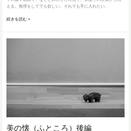
える。無理をしてでも欲しい。それでも手に入れたい。
「美
続きを読む »
を
買
う」
と
い
う
覚
悟
美の懐（ふところ）後編