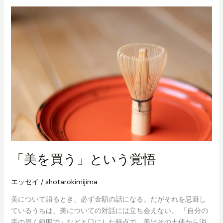
い
う
美
「美を買う」という覚悟
エッセイ
/
shotarokimijima
美について語るとき、必ず金額の話になる。だがそれを忌避し
ているうちは、美についての対話には立ち会えない。 「自分の
手の届く範囲で」などと口にした時点で、美はその土俵から消