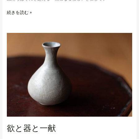
る
時
SNS
続きを読む »
代
と
い
う
外
連
味
の
舞
台
欲と器と一献