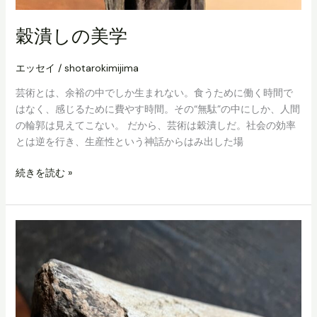
穀潰しの美学
エッセイ
/
shotarokimijima
芸術とは、余裕の中でしか生まれない。食うために働く時間で
はなく、感じるために費やす時間。その“無駄”の中にしか、人間
の輪郭は見えてこない。 だから、芸術は穀潰しだ。社会の効率
とは逆を行き、生産性という神話からはみ出した場
穀
続きを読む »
潰
し
の
美
学