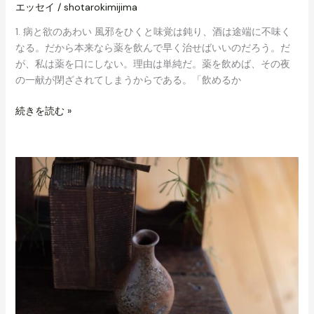
エッセイ
/
shotarokimijima
1. 病と欲のあわい 風邪をひくと味覚は鈍り、酒は途端に不味く
なる。だから本来なら薬を飲んで早く治せばいいのだろう。だ
が、私は薬を口にしない。理由は単純だ。薬を飲めば、その夜
の一献が閉ざされてしまうからである。「飲めるか
欲
続きを読む »
と
器
と
一
献