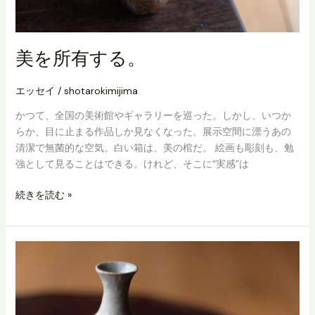
美を所有する。
エッセイ
/
shotarokimijima
かつて、全国の美術館やギャラリーを巡った。しかし、いつか
らか、目に止まる作品しか見なくなった。展示空間に漂うあの
清潔で無菌的な空気。白い箱は、美の棺だ。 絵画も彫刻も、勉
強として見ることはできる。けれど、そこに“実感”は
美
続きを読む »
を
所
有
す
る。